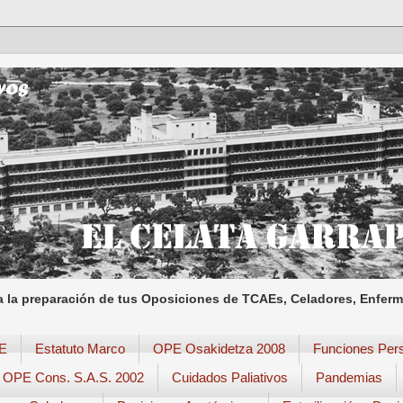
a la preparación de tus Oposiciones de TCAEs, Celadores, Enferme
E
Estatuto Marco
OPE Osakidetza 2008
Funciones Pers
OPE Cons. S.A.S. 2002
Cuidados Paliativos
Pandemias