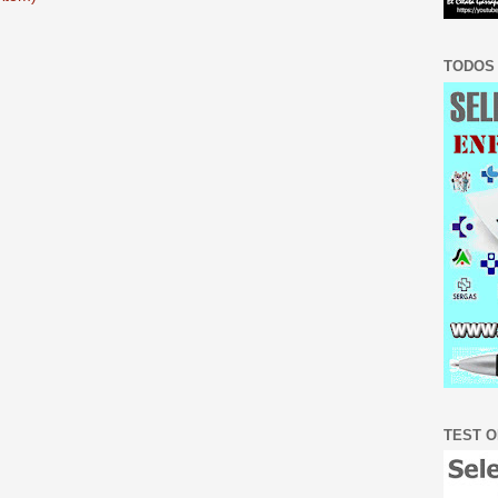
TODOS 
TEST O